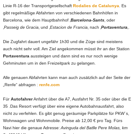
Linie R-16 der Transportgesellschaft
Rodalies de Catalunya
.
Es
gibt regelmäßige Abfahrten von verschiedenen Bahnhöfen in
Barcelona, wie dem Hauptbahnhof ‚
Barcelona-Sants
‚ oder
‚
Passeig de Gracia
‚ und ‚
Estacion de Francia
‚ nach ‚
Portaventura
‚.
Die Zugfahrt dauert ungefähr 1h30 und die Züge sind meistens
auch nicht sehr voll. Am Ziel angekommen müsst ihr an der Station
Portaventura
aussteigen und dann sind es nur noch wenige
Gehminuten um in den Freizeitpark zu gelangen.
Alle genauen Abfahrten kann man auch zusätzlich auf der Seite der
„Renfe“ abfragen :
renfe.com
Für
Autofahrer
Anfahrt über die A7, Ausfahrt Nr. 35 oder über die E
35 .Das Resort verfügt über eine eigene Autobahnausfahrt, also
nicht zu verfehlen. Es gibt genug geräumige Parkplätze für PKW´s,
Wohnwagen und Wohnmobile. Preise ab 12,00 € pro Tag. Fürs
Navi hier die genaue Adresse:
Avinguda del Batlle Pere Molas, km