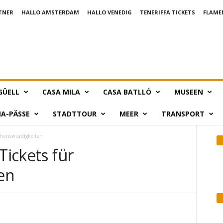
TNER
HALLO AMSTERDAM
HALLO VENEDIG
TENERIFFA TICKETS
FLAME
GÜELL
CASA MILA
CASA BATLLÓ
MUSEEN
A-PÄSSE
STADTTOUR
MEER
TRANSPORT
 Sehenswürdigkeiten
Tickets für
en