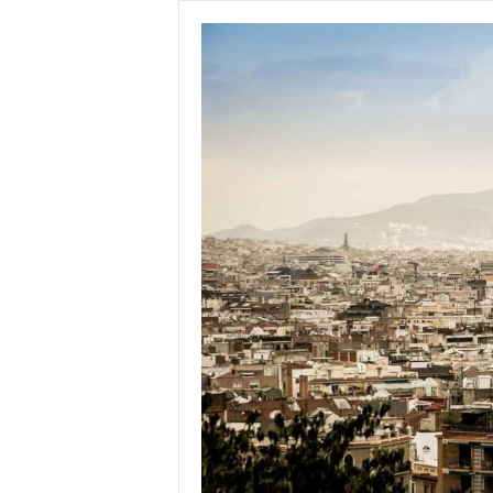
R
C
E
L
O
N
A