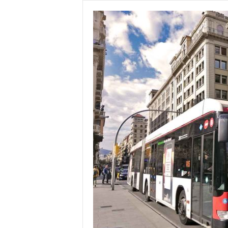
R
C
E
L
O
N
A