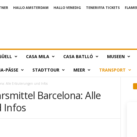
TNER
HALLO AMSTERDAM
HALLO VENEDIG
TENERIFFA TICKETS
FLAME
GÜELL
CASA MILA
CASA BATLLÓ
MUSEEN
A-PÄSSE
STADTTOUR
MEER
TRANSPORT
ona: Alle Erläuterungen und Infos
rsmittel Barcelona: Alle
 Infos