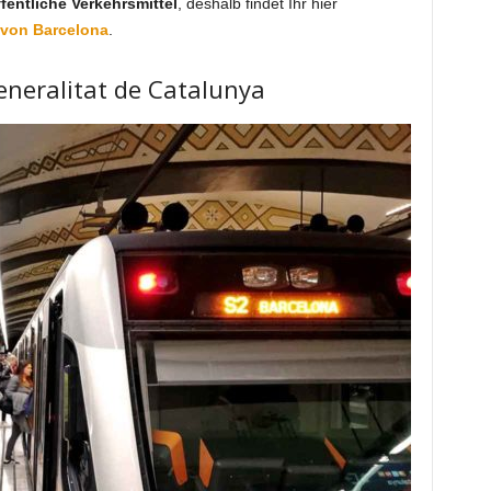
entliche Verkehrsmittel
, deshalb findet Ihr hier
von Barcelona
.
Generalitat de Catalunya