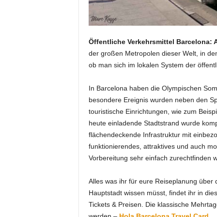
Öffentliche Verkehrsmittel Barcelona: 
der großen Metropolen dieser Welt, in de
ob man sich im lokalen System der öffentl
In Barcelona haben die Olympischen Somm
besondere Ereignis wurden neben den Spo
touristische Einrichtungen, wie zum Beisp
heute einladende Stadtstrand wurde komp
flächendeckende Infrastruktur mit einbezo
funktionierendes, attraktives und auch 
Vorbereitung sehr einfach zurechtfinden w
Alles was ihr für eure Reiseplanung über d
Hauptstadt wissen müsst, findet ihr in di
Tickets & Preisen. Die klassische Mehrta
werden –
Hola Barcelona Travel Card