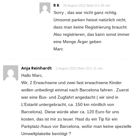
R K
20 August 2022 Beim 8 h 36 min
Sorry , das war nicht ganz richtig.
Umsonst parken heisst natürlich nicht,
dass man keine Registrierung braucht.
Also registrieren, das kann sonst immer
eine Menge Ärger geben
Marc
Anja Reinhardt
2 August 2022 Beim 20 h 11 min
Hallo Marc,
Wir, 2 Erwachsene und zwei fast erwachsene Kinder
wollen unbedingt einmal nach Barcelona fahren . Zuerst
war eine Bus- und Zugfahrt angedacht ( wir sind in
L’Estartit untergebracht, ca. 150 km nördlich von
Barcelona). Diese würde aber ca. 120 Euro für uns
kosten, das ist mir zu teuer. Hast du ein Tip für ein
Parkplatz-/haus vor Barcelona, wofür man keine spezielle
Umweltplakette benötigt ?