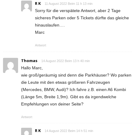
R K
11 August 2022 Beim 11 h 13 min
Sorry für die verspätete Antwort, aber 2 Tage
sicheres Parken oder 5 Tickets dürfte das gleiche
hinauslaufen….
Marc
Antwort
Thomas
14 August 2022 Beim 13 h 40 min
Hallo Marc,
wie groß/geräumig sind denn die Parkhäuser? Wo parken
die Leute mit den etwas größeren Fahrzeugen
(Mercedes, BMW, Audi)? Ich fahre z.B. einen A6 Kombi
(Länge 5m, Breite 1,9m). Gibt es da irgendwelche
Empfehlungen von deiner Seite?
Antwort
R K
14 August 2022 Beim 14 h 51 min