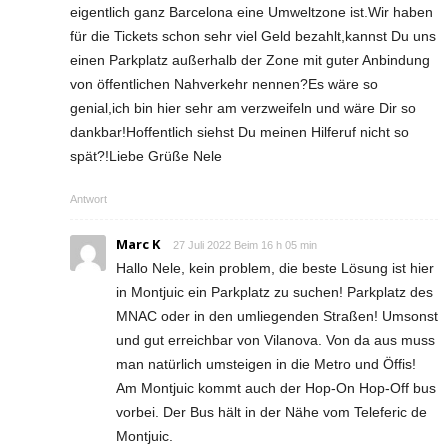
eigentlich ganz Barcelona eine Umweltzone ist.Wir haben
für die Tickets schon sehr viel Geld bezahlt,kannst Du uns
einen Parkplatz außerhalb der Zone mit guter Anbindung
von öffentlichen Nahverkehr nennen?Es wäre so
genial,ich bin hier sehr am verzweifeln und wäre Dir so
dankbar!Hoffentlich siehst Du meinen Hilferuf nicht so
spät?!Liebe Grüße Nele
Antwort
Marc K
27 Juli 2022 Beim 16 h 05 min
Hallo Nele, kein problem, die beste Lösung ist hier
in Montjuic ein Parkplatz zu suchen! Parkplatz des
MNAC oder in den umliegenden Straßen! Umsonst
und gut erreichbar von Vilanova. Von da aus muss
man natürlich umsteigen in die Metro und Öffis!
Am Montjuic kommt auch der Hop-On Hop-Off bus
vorbei. Der Bus hält in der Nähe vom Teleferic de
Montjuic.