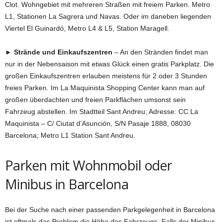
Clot. Wohngebiet mit mehreren Straßen mit freiem Parken. Metro
L1, Stationen La Sagrera und Navas. Oder im daneben liegenden
Viertel El Guinardó, Metro L4 & L5, Station Maragell.
► Strände und Einkaufszentren
– An den Stränden findet man
nur in der Nebensaison mit etwas Glück einen gratis Parkplatz. Die
großen Einkaufszentren erlauben meistens für 2 oder 3 Stunden
freies Parken. Im La Maquinista Shopping Center kann man auf
großen überdachten und freien Parkflächen umsonst sein
Fahrzeug abstellen. Im Stadtteil Sant Andreu; Adresse:
CC La
Maquinista – C/ Ciutat d’Asunción, S/N Pasaje 1888, 08030
Barcelona; Metro L1 Station Sant Andreu.
Parken mit Wohnmobil oder
Minibus in Barcelona
Bei der Suche nach einer passenden Parkgelegenheit in Barcelona
ist oftmals das Problem die Höhe des Fahrzeugs. Falls der Minibus