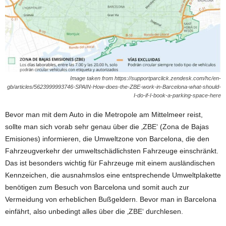
Image taken from https://supportparclick.zendesk.com/hc/en-
gb/articles/5623999993746-SPAIN-How-does-the-ZBE-work-in-Barcelona-what-should-
I-do-if-I-book-a-parking-space-here
Bevor man mit dem Auto in die Metropole am Mittelmeer reist,
sollte man sich vorab sehr
genau über die ‚ZBE‘ (Zona de Bajas
Emisiones) informieren, die Umweltzone von Barcelona, die den
Fahrzeugverkehr der umweltschädlichsten Fahrzeuge einschränkt.
Das ist besonders wichtig für Fahrzeuge mit einem ausländischen
Kennzeichen, die ausnahmslos eine entsprechende Umweltplakette
benötigen zum Besuch von Barcelona und somit auch zur
Vermeidung von erheblichen Bußgeldern. Bevor man in Barcelona
einfährt, also unbedingt alles über die ‚ZBE‘ durchlesen.