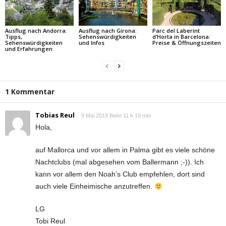
Ausflug nach Andorra:
Ausflug nach Girona:
Parc del Laberint
Tipps,
Sehenswürdigkeiten
d’Horta in Barcelona:
Sehenswürdigkeiten
und Infos
Preise & Öffnungszeiten
und Erfahrungen
1 Kommentar
Tobias Reul
9 Mai 2018 Beim 11 h 19 min
Hola,
auf Mallorca und vor allem in Palma gibt es viele schöne
Nachtclubs (mal abgesehen vom Ballermann ;-)). Ich
kann vor allem den Noah’s Club empfehlen, dort sind
auch viele Einheimische anzutreffen.
LG
Tobi Reul