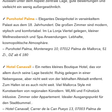
Auswahl unter dem Aspekt zentrale Lage, gute Bewertungen und
vielleicht ein wenig außergewöhnlich.
✓
Purohotel Palma
– Elegantes Designhotel in verwinkeltem
Palast aus dem 18. Jahrhundert. Die großen Zimmer sind modern,
stylisch und komfortabel. Im La Lonja Viertel gelegen, kleiner
Wellnessbereich und Spa-Anwendungen. Lebhafte,
kosmopolitische Atmosphäre.
–
Purohotel Palma, Montenegro 10, 07012 Palma de Mallorca, 51
Zi., DZ ab € 180
✓
Hotel Canavall
– Ein nettes kleines Boutique Hotel, das vor
allem durch seine Lage besticht. Ruhig gelegen in einer
Nebengasse, aber nicht weit von der lebhaften Altstadt entfernt.
Zum Hafen ist es auch nicht weit. Viel Mallorca Style mit
Kunstwerken von regionalen Künstlern. WLAN und Frühstück
inklusive. Zimmer oder Appartement. Idealer Ausgangspunkt für
den Stadtbummel..
–
Hotel Canavall, Carrer de la Can Pueyo 13, 07003 Palma de