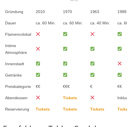
Gründung
2010
1970
1963
1988
Dauer
ca. 60 Min.
ca. 60 Min.
ca. 40 Min.
ca. 6
Flamencolokal
Intime
Atmosphäre
Innenstadt
Getränke
Preiskategorie
€€
€€€
€
€€
Abendessen
Tickets
Inklu
Reservierung
Tickets
Tickets
Tickets
Tick