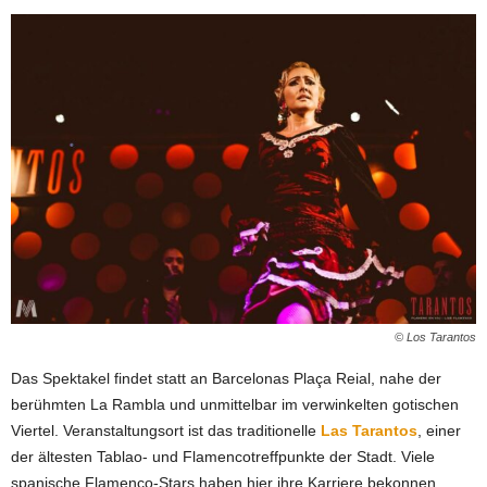
© Los Tarantos
Das Spektakel findet statt an Barcelonas Plaça Reial, nahe der
berühmten La Rambla und unmittelbar im verwinkelten gotischen
Viertel. Veranstaltungsort ist das traditionelle
Las Tarantos
, einer
der ältesten Tablao- und Flamencotreffpunkte der Stadt. Viele
spanische Flamenco-Stars haben hier ihre Karriere bekonnen.