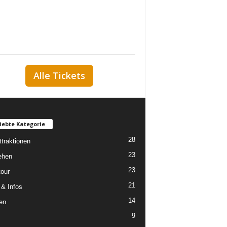
Alle Tickets
iebte Kategorie
28
ttraktionen
23
ehen
23
tour
21
 & Infos
14
en
9