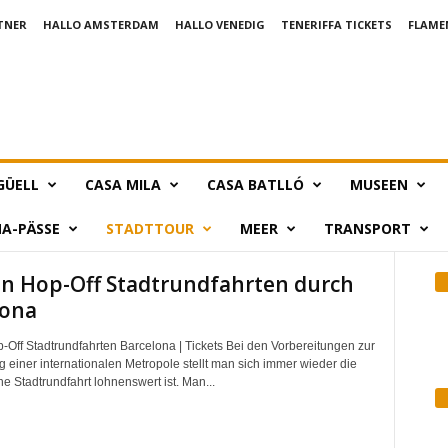
TNER
HALLO AMSTERDAM
HALLO VENEDIG
TENERIFFA TICKETS
FLAME
GÜELL
CASA MILA
CASA BATLLÓ
MUSEEN
A-PÄSSE
STADTTOUR
MEER
TRANSPORT
n Hop-Off Stadtrundfahrten durch
lona
Off Stadtrundfahrten Barcelona | Tickets Bei den Vorbereitungen zur
g einer internationalen Metropole stellt man sich immer wieder die
e Stadtrundfahrt lohnenswert ist. Man...