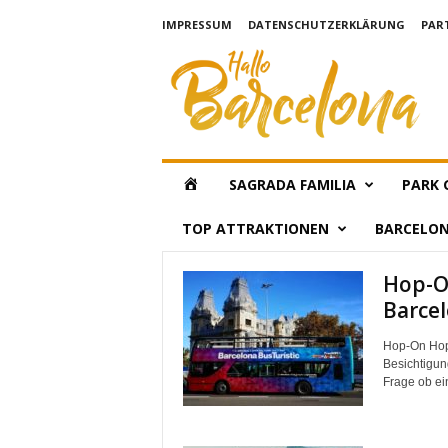
IMPRESSUM
DATENSCHUTZERKLÄRUNG
PAR
H
a
l
l
o
B
a
H
SAGRADA FAMILIA
PARK 
r
c
A
TOP ATTRAKTIONEN
BARCELON
e
l
L
o
Hop-O
n
Barce
L
a
Hop-On Hop-
O
Besichtigun
Frage ob ein
B
A