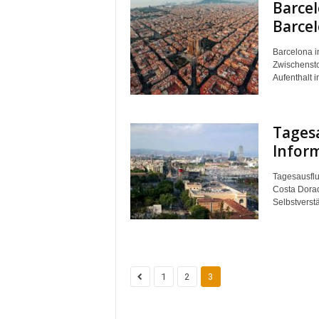
Barcel
Barce
R
Barcelona i
C
Zwischensto
Aufenthalt i
E
L
Tagesa
Infor
O
Tagesausflu
N
Costa Dorad
Selbstverstä
A
1
2
3